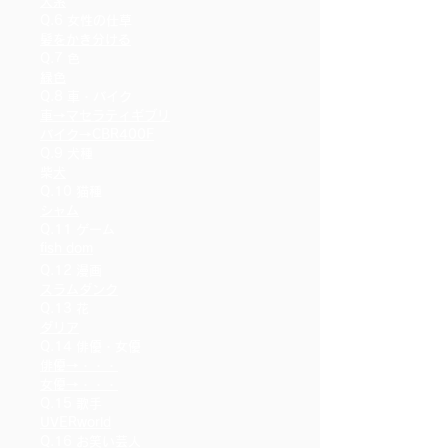
犬系
Q.6 女性の仕草
髪をかき分ける
Q.7 色
緑色
Q.8 車・バイク
車→マセラティギブリ
バイク→CBR400F
Q.9 犬種
​
柴犬
Q.10 猫種
シャム
Q.11 ゲーム
fish dom
Q.12 漫画
スラムダンク
Q.13 花
ダリア
Q.14 俳優・女優
俳優→・・・
女優→・・・
Q.15 歌手
UVERworld
Q.16 お笑い芸人