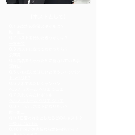
​【ホストとして】
Q.1 あなたの営業スタイルは？
唯一無二
Q.2 ホストを始めたきっかけは？
一攫千金
Q.3 ホストになってなかったら？
公務員
Q.4 指名をもらうために努力している事
深呼吸
Q.5 いちばん美味しいと思うシャンパン
ドンペリP2
Q.6 入れてみたいシャンパン
ペルノ リカール ペリエ ジュエ
Q.7 入れてみたいボトル
ペルノ リカール ペリエ ジュエ
Q.8 ど
ういうホストになりたい？
唯一無二
Q.9 1日変われるとしたらどのキャスト？
一条 はじめ社長
Q.10 自分がお客様なら誰を指名する？