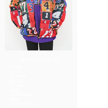
​【好きなものシリーズ】
Q.1 音楽
ロック
Q.2 食べ物
肉じゃが
Q.3 お酒
蒸留酒
Q.4 女性の服装
清楚系
Q.5 女の子のタイプ