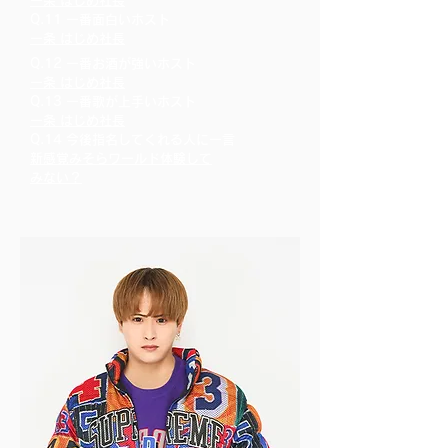
一条 はじめ社長
Q.11 一番面白いホスト
一条 はじめ社長
Q.12 一番お酒が強いホスト
一条 はじめ社長
Q.13 一番歌が上手いホスト
一条 はじめ社長
Q.14 今後指名してくれる人に一言
新感覚みそらワールド体験して
​みない？