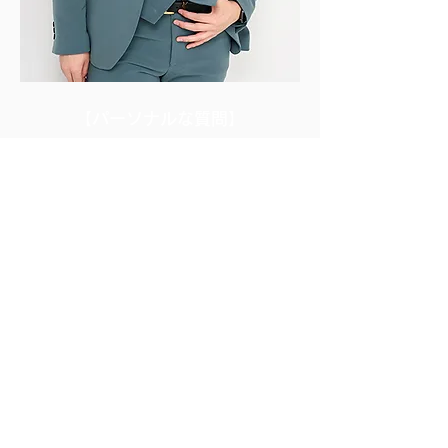
​【パーソナルな質問】
Q.1 人生で一番高い買い物
時計
Q.2 今一番欲しいもの
時間
Q.3 自分へのささやかなご褒美
ポケカ
Q.4 将来の夢や目標
独立して起業する
Q.5 将来乗りたい車またはバイク
マセラティギブリ CBR400F
Q.6 平均睡眠時間
4時間
Q.7 明日急にやすみになりました。
何しますか？
睡眠
Q.8 過去一番多かったバレンタインの数