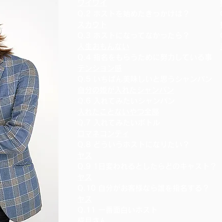
ワイワイ
Q.2 ホストを始めたきっかけは？
スカウト
Q.3 ホストになってなかったら？
人生おもんない
Q.4 指名をもらうために努力している事
テンション感
Q.5 いちばん美味しいと思うシャンパン
自分の姫が入れたシャンパン
Q.6 入れてみたいシャンパン
入れたことないやつ全部
Q.7 入れてみたいボトル
ロマネコンティ
Q.8 ど
ういうホストになりたい？
ヤス
Q.9 1日変われるとしたらどのキャスト？
ヤス
Q.10 自分がお客様なら誰を指名する？
ヤス
Q.11 一番面白いホスト
椛月さん