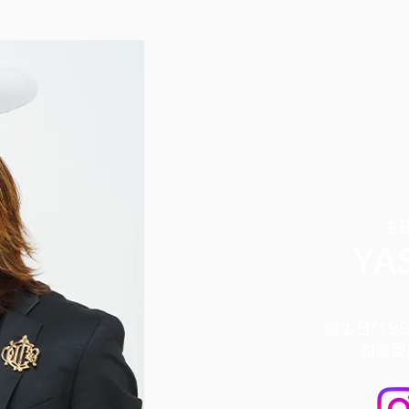
主
YA
誕生日/199
血液型