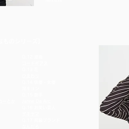
きなものシリーズ】
Q.12 漫画
コードギアス
Q.13 花
ひまわり
Q.14 俳優・女優
深キョン
Q.15 歌手
カーとか
Janne Da Arc
Q.16 お笑い芸人
ザキヤマ
Q.17 高級ブランド
なんだろ