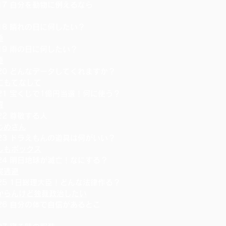
.17 自分を動物に例えるなら
.18 晴れの日に何したい？
睡
.19 雨の日に何したい？
睡
.20 どんなデータしてくれますか？
にもてなして
.21 宝くじで1億円当選！何に使う？
資
.22 尊敬する人
じめさん
.23 ドラえもんの道具は何がいい？
しもボックス
.24 明日地球が滅亡！なにする？
実逃避
.25 1日総理大臣！どんな法律作る？
からんけど独裁政治したい
.26 自分の体で自信があるとこ