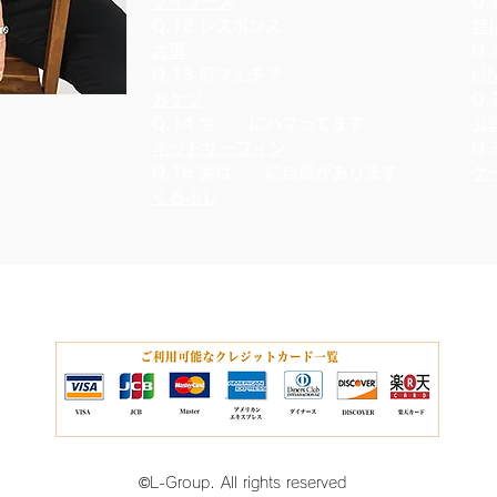
ソイソース
Q
Q.12 レスポンス
特
大事
Q
Q.13 何フェチ？
LI
おケツ
Q
Q.14 今〇〇にハマってます
公
ネットサーフィン
Q
Q.15 実は〇〇に自信があります
ケ
くるぶし
​©︎L-Group. All rights reserved