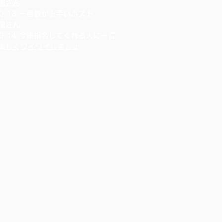
楓さん
Q.13 一番歌が上手いホスト
楓さん
Q.14 今後指名してくれる人に一言
楽しくワイワイしましょ