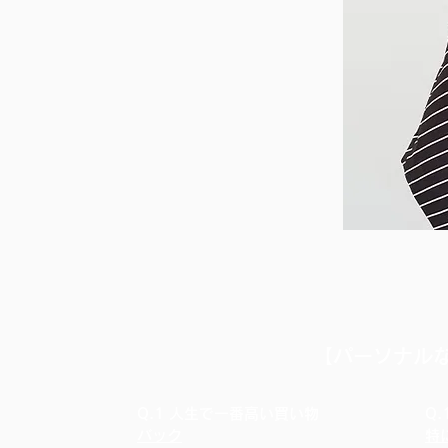
​【パーソナル
Q.1 人生で一番高い買い物
Q
バック
特