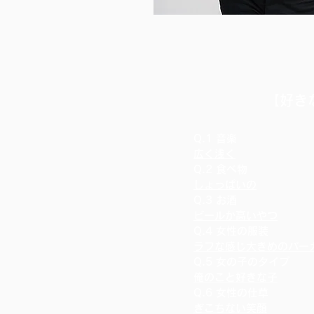
​【好
Q.1 音楽
広く浅く
Q.2 食べ物
しょっぱいの
Q.3 お酒
ビールか高いやつ
Q.4 女性の服装
ラフな感じ大きめのパー
Q.5 女の子のタイプ
俺のこと好きな子
Q.6 女性の仕草
ぎこちない笑顔