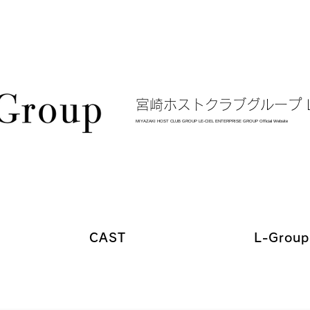
​宮崎ホストクラブグループ L
MIYAZAKI HOST CLUB GROUP LE-CIEL ENTERPRISE GROUP Official Website
CAST
L-Gro