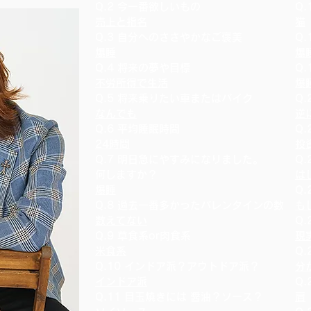
Q.2 今一番欲しいもの
Q
売上と指名
猫
Q.3 自分へのささやかなご褒美
Q
爆睡
爆
Q.4 将来の夢や目標
Q
不労所得で生活
爆
Q.5 将来乗りたい車またはバイク
Q
なんでも
逆
Q.6 平均睡眠時間
Q
24時間
投
Q.7 明日急にやすみになりました。
Q
何しますか？
は
爆睡
Q
Q.8 過去一番多かったバレンタインの数
も
数えてない
Q
Q.9 草食系or肉食系
現
米食系
Q
Q.10 インドア派？アウトドア派？
分
インドア派
Q
Q.11 目玉焼きには 醤油？ソース？
肩