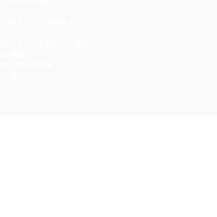
.27 寝る時の服装
に
.28 起きたらまず何をする？
NE
.29 今からでも取りたい資格
認心理師
.30 子供の頃の夢
ーキ屋