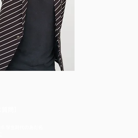
な質問】
.16 学生時代のあだ名
に