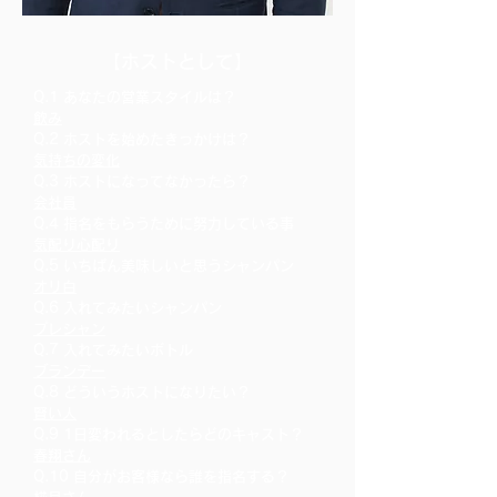
​【ホストとして】
Q.1 あなたの営業スタイルは？
飲み
Q.2 ホストを始めたきっかけは？
気持ちの変化
Q.3 ホストになってなかったら？
会社員
Q.4 指名をもらうために努力している事
気配り心配り
Q.5 いちばん美味しいと思うシャンパン
オリ白
Q.6 入れてみたいシャンパン
プレシャン
Q.7 入れてみたいボトル
ブランデー
Q.8 ど
ういうホストになりたい？
賢い人
Q.9 1日変われるとしたらどのキャスト？
春翔さん
Q.10 自分がお客様なら誰を指名する？