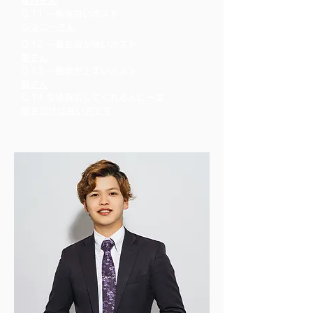
椛月さん
Q.11 一番面白いホスト
ジョニーさん
Q.12 一番お酒が強いホスト
葵さん
Q.13 一番歌が上手いホスト
楓さん
Q.14 今後指名してくれる人に一言
聞き分けは良い方です