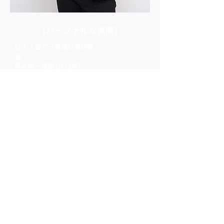
​【パーソナルな質問】
Q.1 人生で一番高い買い物
車
Q.2 今一番欲しいもの
長期休暇
Q.3 自分へのささやかなご褒美
サウナ
Q.4 将来の夢や目標
資産運用
Q.5 将来乗りたい車またはバイク
自動運転の車
Q.6 平均睡眠時間
6時間
Q.7 明日急にやすみになりました。
何しますか？
寝て運動して温泉に行き酒を飲む
Q.8 過去一番多かったバレンタインの数
1個
Q.9 草食系or肉食系
ハイブリッド