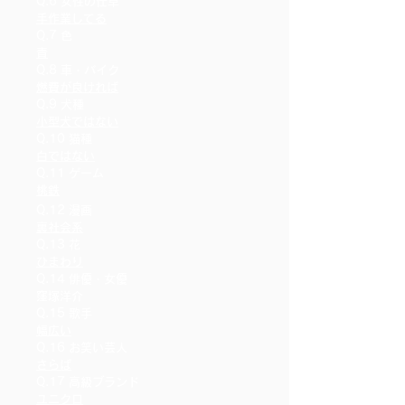
Q.6 女性の仕草
手作業してる
Q.7 色
青
Q.8 車・バイク
燃費が良ければ
Q.9 犬種
小型犬ではない
Q.10 猫種
白ではない
Q.11 ゲーム
桃鉄
Q.12 漫画
裏社会系
Q.13 花
ひまわり
Q.14 俳優・女優
窪塚洋介
Q.15 歌手
幅広い
Q.16 お笑い芸人
さらば
Q.17 高級ブランド
ユニクロ