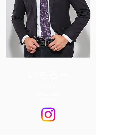
いちろー
Ichiro
誕生日/1994
血液型/O型