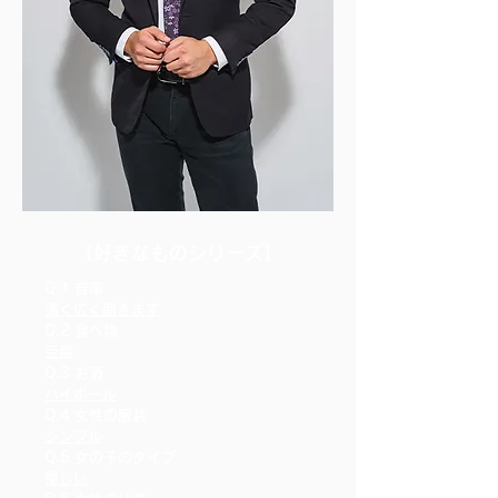
​【好きなものシリーズ】
Q.1 音楽
薄く広く聞きます
Q.2 食べ物
豆腐
Q.3 お酒
ハイボール
Q.4 女性の服装
シンプル
Q.5 女の子のタイプ
優しい